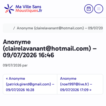
Aller au contenu
Skip to footer
Return to Ca
Menu
Accueil
Anonyme (clairelavanant@hotmail.com) – 09/07/2026
Anonyme
(clairelavanant@hotmail.com) –
09/07/2026 16:46
09/07/2026
par
Anonyme
Anonyme
(patrick.girerd@gmail.com) –
(noe1997@live.fr) –
09/07/2026 16:28
09/07/2026 17:09