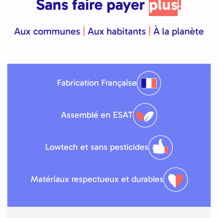
Sans faire payer
plus
!
Aux communes
|
Aux habitants
|
À la planète
Fabrication Française
Assemblé en ESAT
Lowtech et sans pesticides
Matériaux respectueux et durables