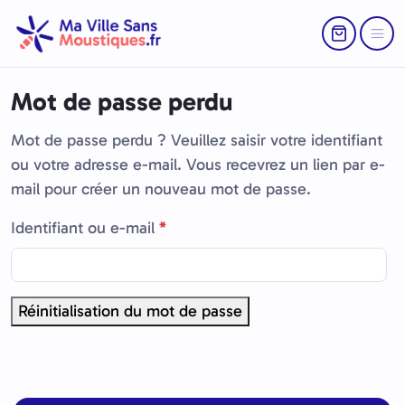
Aller au contenu
Skip to footer
Return to Ca
Menu
Mot de passe perdu
Mot de passe perdu ? Veuillez saisir votre identifiant
ou votre adresse e-mail. Vous recevrez un lien par e-
mail pour créer un nouveau mot de passe.
O
Identifiant ou e-mail
*
b
l
i
Réinitialisation du mot de passe
g
a
t
o