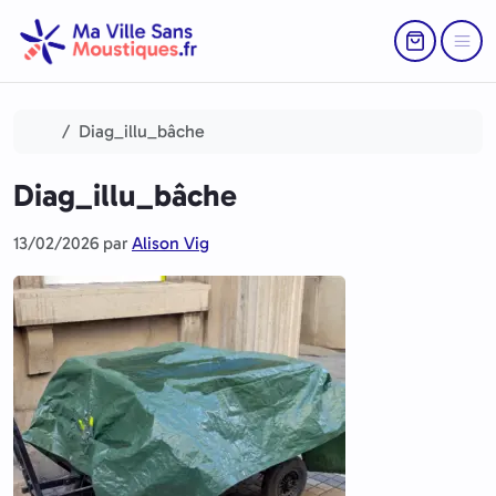
Aller au contenu
Skip to footer
Return to Ca
Menu
Accueil
Diag_illu_bâche
Diag_illu_bâche
13/02/2026
par
Alison Vig