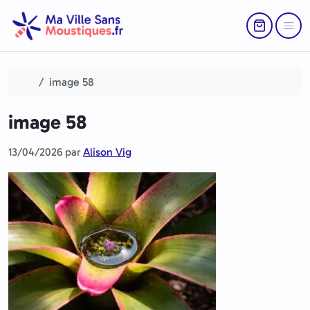
Aller au contenu
Skip to footer
Return to Ca
Menu
Accueil
image 58
image 58
13/04/2026
par
Alison Vig