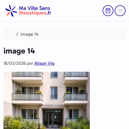
Aller au contenu
Skip to footer
Return to Ca
Menu
Accueil
image 14
image 14
18/03/2026
par
Alison Vig