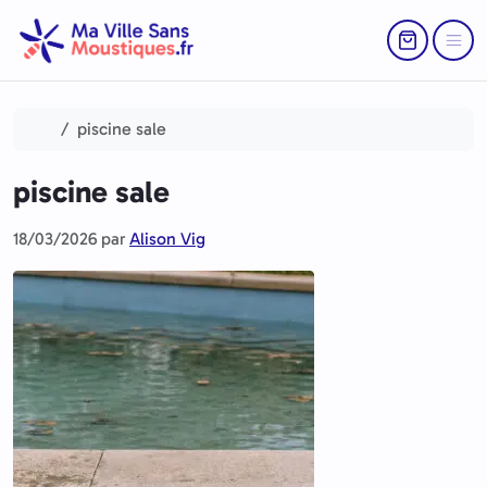
Aller au contenu
Skip to footer
Return to Ca
Menu
Accueil
piscine sale
piscine sale
18/03/2026
par
Alison Vig